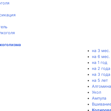
оголя
сикация
тель
лкоголя
лкоголизма
на 3 мес.
на 6 мес.
на 1 год
на 2 года
на 3 года
на 5 лет
Алгомина
Укол
Ампула
Вшивани
Кодирова