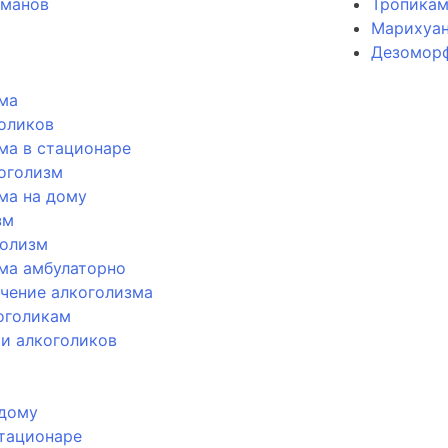
оманов
Тропика
Марихуан
Дезомор
ма
голиков
ма в стационаре
оголизм
ма на дому
зм
голизм
ма амбулаторно
чение алкоголизма
оголикам
и алкоголиков
 дому
стационаре