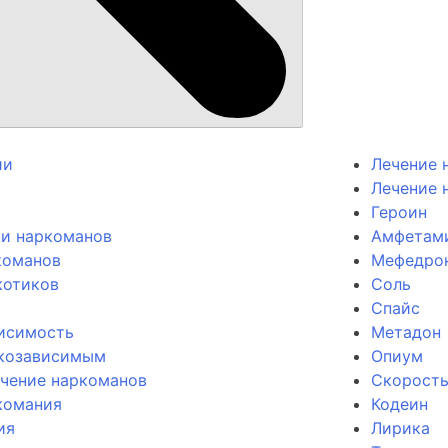
ии
Лечение 
Лечение 
Героин
ии наркоманов
Амфетам
команов
Мефедро
котиков
Соль
Спайс
висимость
Метадон
козависимым
Опиум
ечение наркоманов
Скорост
комания
Кодеин
ия
Лирика