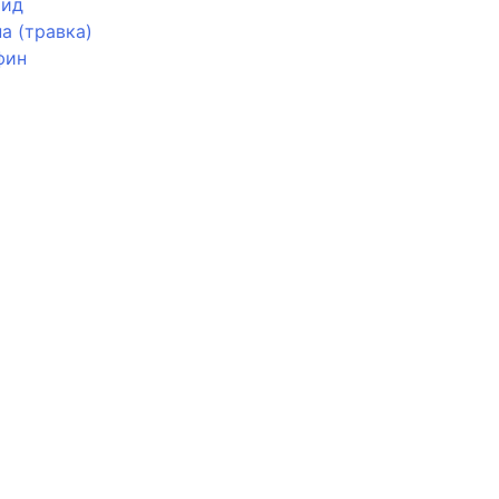
мид
а (травка)
фин