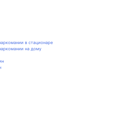
наркомании в стационаре
наркомании на дому
ин
н
ь