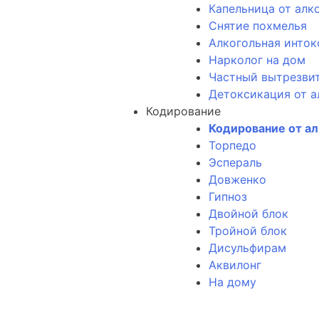
Капельница от алк
Снятие похмелья
Алкогольная инток
Нарколог на дом
Частный вытрезви
Детоксикация от а
Кодирование
Кодирование от а
Торпедо
Эспераль
Довженко
Гипноз
Двойной блок
Тройной блок
Дисульфирам
Аквилонг
На дому