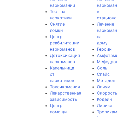
наркомании
наркома
Тест на
в
наркотики
стациона
Снятие
Лечение
ломки
наркома
Центр
на
реабилитации
дому
наркоманов
Героин
Детоксикация
Амфетам
наркоманов
Мефедро
Капельница
Соль
от
Спайс
наркотиков
Метадон
Токсикомания
Опиум
Лекарственная
Скорост
зависимость
Кодеин
Центр
Лирика
помощи
Тропика