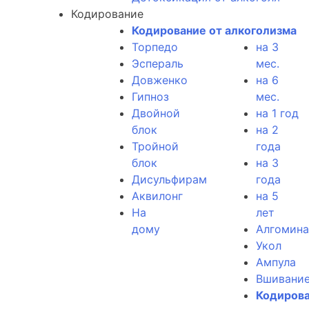
Кодирование
Кодирование от алкоголизма
Торпедо
на 3
Эспераль
мес.
Довженко
на 6
Гипноз
мес.
Двойной
на 1 год
блок
на 2
Тройной
года
блок
на 3
Дисульфирам
года
Аквилонг
на 5
На
лет
дому
Алгомина
Укол
Ампула
Вшивани
Кодиров