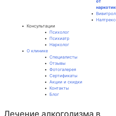
от
наркотик
Вивитрол
Налтрекс
Консультации
Психолог
Психиатр
Нарколог
О клинике
Специалисты
Отзывы
Фотогалерея
Сертификаты
Акции и скидки
Контакты
Блог
Лечение алкоголизма в