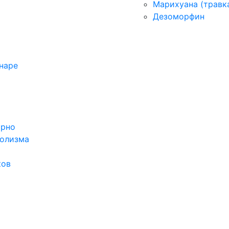
Марихуана (травк
Дезоморфин
наре
орно
голизма
ков