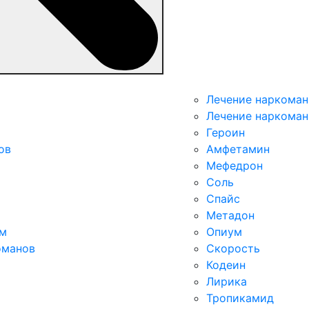
Лечение наркоман
Лечение наркоман
Героин
ов
Амфетамин
Мефедрон
Соль
Спайс
Метадон
ым
Опиум
оманов
Скорость
Кодеин
Лирика
Тропикамид